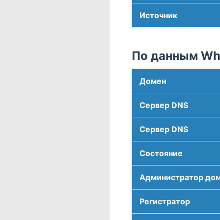
Источник
По данным Who
Домен
Сервер DNS
Сервер DNS
Соcтояние
Администратор до
Регистратор